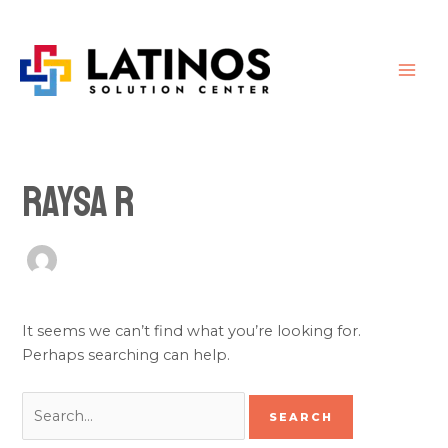
Skip
Search
MAI
to
for:
ME
content
Raysa R
It seems we can’t find what you’re looking for.
Perhaps searching can help.